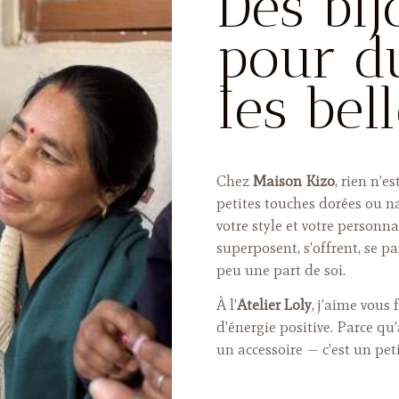
Des bij
pour d
les bel
Chez
Maison Kizo
, rien n’e
petites touches dorées ou n
votre style et votre personn
superposent, s’offrent, se p
peu une part de soi.
À l’
Atelier Loly
, j’aime vous
d’énergie positive. Parce qu
un accessoire — c’est un pet