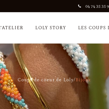
04 74 35 35 
L’ATELIER
LOLY STORY
LES COUPS 
Coups de coeur de Loly
/
Bijoux