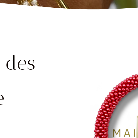
 des
e