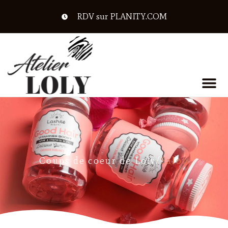
RDV sur PLANITY.COM
Coups de coeur de Loly
/
Salon