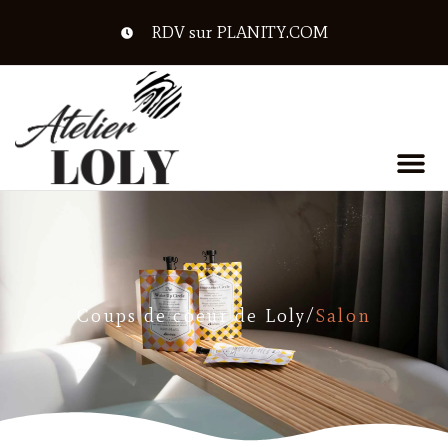
RDV sur PLANITY.COM
Coups de coeur de Loly
/
Salon