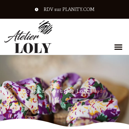
RDV sur PLANITY.COM
Coups de coeur de Loly
/
Mode